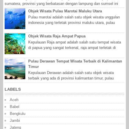
sumatera, provinsi yang berbatasan dengan lampung dan sumsel ini
juga me...
Objek Wisata Pulau Marotai Maluku Utara
Pulau marotai adalah salah satu objek wisata unggulan
indonesia yang terletak provinsi maluku utara, pulau
marotai menyimpan keindahan alam ...
Objek Wisata Raja Ampat Papua
Kepulauan Raja ampat adalah salah satu tempat wisata
di papua yang sangat terkenal, raja ampat terletak di
kabupaten raja ampat, provinsi pa...
Pulau Derawan Tempat Wisata Terbaik di Kalimantan
Timur
Kepulauan Derawan adalah salah satu objek wisata
terbaik yang ada di provinsi kalimantan timur, pulau
derawan terletak di kabupaten berau, p...
LABELS
Aceh
Babel
Bengkulu
Jambi
Jateng