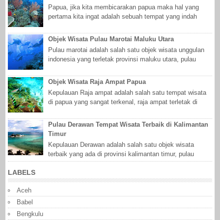
Papua, jika kita membicarakan papua maka hal yang
pertama kita ingat adalah sebuah tempat yang indah
dengan panorama menakjubkan, ya pulau p...
Objek Wisata Pulau Marotai Maluku Utara
Pulau marotai adalah salah satu objek wisata unggulan
indonesia yang terletak provinsi maluku utara, pulau
marotai menyimpan keindahan alam ...
Objek Wisata Raja Ampat Papua
Kepulauan Raja ampat adalah salah satu tempat wisata
di papua yang sangat terkenal, raja ampat terletak di
kabupaten raja ampat, provinsi pa...
Pulau Derawan Tempat Wisata Terbaik di Kalimantan
Timur
Kepulauan Derawan adalah salah satu objek wisata
terbaik yang ada di provinsi kalimantan timur, pulau
derawan terletak di kabupaten berau, p...
LABELS
Aceh
Babel
Bengkulu