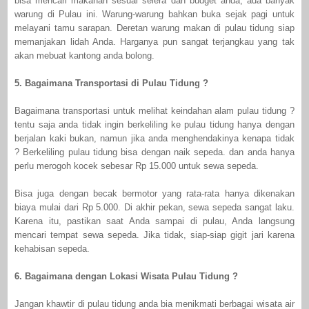
bisa mencari makanan sesuai selera dan budget anda, ada banyak
warung di Pulau ini. Warung-warung bahkan buka sejak pagi untuk
melayani tamu sarapan. Deretan warung makan di pulau tidung siap
memanjakan lidah Anda. Harganya pun sangat terjangkau yang tak
akan mebuat kantong anda bolong.
5. Bagaimana Transportasi di Pulau Tidung ?
Bagaimana transportasi untuk melihat keindahan alam pulau tidung ?
tentu saja anda tidak ingin berkeliling ke pulau tidung hanya dengan
berjalan kaki bukan, namun jika anda menghendakinya kenapa tidak
? Berkeliling pulau tidung bisa dengan naik sepeda. dan anda hanya
perlu merogoh kocek sebesar Rp 15.000 untuk sewa sepeda.
Bisa juga dengan becak bermotor yang rata-rata hanya dikenakan
biaya mulai dari Rp 5.000. Di akhir pekan, sewa sepeda sangat laku.
Karena itu, pastikan saat Anda sampai di pulau, Anda langsung
mencari tempat sewa sepeda. Jika tidak, siap-siap gigit jari karena
kehabisan sepeda.
6. Bagaimana dengan Lokasi Wisata Pulau Tidung ?
Jangan khawtir di pulau tidung anda bia menikmati berbagai wisata air