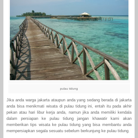
pulau tidung
Jika anda warga jakarta ataupun anda yang sedang berada di jakarta
anda bisa menikmati wisata di pulau tidung ini, entah itu pada akhir
pekan atau hari libur kerja anda, namun jika anda memiliki kendala
dalam persiapan ke pulau tidung jangan khawatir kami akan
memberikan tips wisata ke pulau tidung yang bisa membantu anda
mempersiapkan segala sesuatu sebelum berkunjung ke pulau tidung.