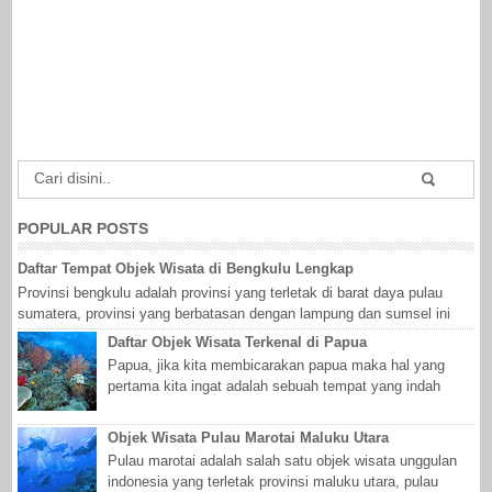
POPULAR POSTS
Daftar Tempat Objek Wisata di Bengkulu Lengkap
Provinsi bengkulu adalah provinsi yang terletak di barat daya pulau
sumatera, provinsi yang berbatasan dengan lampung dan sumsel ini
juga me...
Daftar Objek Wisata Terkenal di Papua
Papua, jika kita membicarakan papua maka hal yang
pertama kita ingat adalah sebuah tempat yang indah
dengan panorama menakjubkan, ya pulau p...
Objek Wisata Pulau Marotai Maluku Utara
Pulau marotai adalah salah satu objek wisata unggulan
indonesia yang terletak provinsi maluku utara, pulau